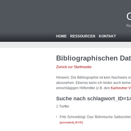
Re
HOME
RESSOURCEN
KONTAKT
Bibliographischen Da
Zurück zur Startmaske
.
Hinweis: Die Bibliographie ist
kein
Nachweis von
abzusehen. Ebenso kann ich leider auch keine A
einschlägigen Hilfsmittel (z.B. den
Karlsruher V
Suche nach schlagwort_ID=1
1 Treffer
Fritz Schnelbögl: Das 'Böhmische Salbüchlei
permalink
KVK