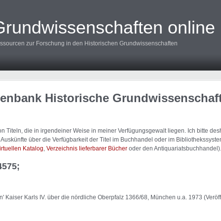
Grundwissenschaften online
ssourcen zur Forschung in den Historischen Grundwissenschaften
tenbank Historische Grundwissenschaf
 Titeln, die in irgendeiner Weise in meiner Verfügungsgewalt liegen. Ich bitte d
uskünfte über die Verfügbarkeit der Titel im Buchhandel oder im Bibliothekssystem
irtuellen Katalog
,
Verzeichnis lieferbarer Bücher
oder den Antiquariatsbuchhandel)
4575;
n' Kaiser Karls IV. über die nördliche Oberpfalz 1366/68, München u.a. 1973 (Verö