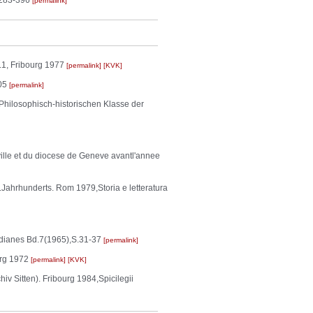
.283-396
permalink
d.1, Fribourg 1977
permalink
KVK
105
permalink
 Philosophisch-historischen Klasse der
ille et du diocese de Geneve avantl'annee
Jahrhunderts. Rom 1979,Storia e letteratura
edianes Bd.7(1965),S.31-37
permalink
urg 1972
permalink
KVK
v Sitten). Fribourg 1984,Spicilegii