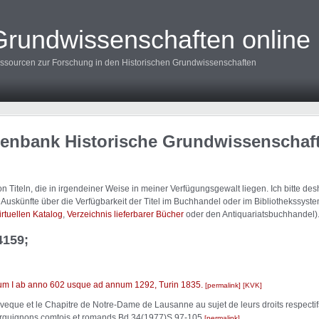
Grundwissenschaften online
ssourcen zur Forschung in den Historischen Grundwissenschaften
tenbank Historische Grundwissenschaf
 Titeln, die in irgendeiner Weise in meiner Verfügungsgewalt liegen. Ich bitte d
uskünfte über die Verfügbarkeit der Titel im Buchhandel oder im Bibliothekssystem
irtuellen Katalog
,
Verzeichnis lieferbarer Bücher
oder den Antiquariatsbuchhandel)
4159;
rum I ab anno 602 usque ad annum 1292, Turin 1835.
permalink
KVK
que et le Chapitre de Notre-Dame de Lausanne au sujet de leurs droits respectifs d
bourguignons,comtois et romands,Bd.34(1977)S.97-105
permalink