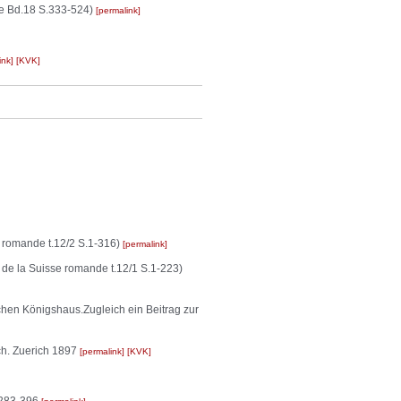
de Bd.18 S.333-524)
permalink
ink
KVK
se romande t.12/2 S.1-316)
permalink
e de la Suisse romande t.12/1 S.1-223)
n Königshaus.Zugleich ein Beitrag zur
ch. Zuerich 1897
permalink
KVK