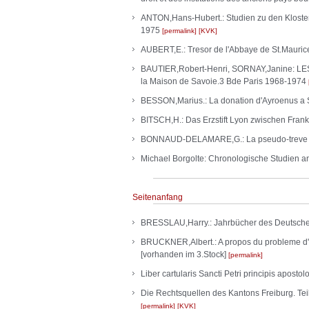
ANTON,Hans-Hubert.: Studien zu den Klosterpr
1975
permalink
KVK
AUBERT,E.: Tresor de l'Abbaye de St.Mauric
BAUTIER,Robert-Henri, SORNAY,Janine: L
la Maison de Savoie.3 Bde Paris 1968-1974
BESSON,Marius.: La donation d'Ayroenus a S
BITSCH,H.: Das Erzstift Lyon zwischen Fran
BONNAUD-DELAMARE,G.: La pseudo-treve de
Michael Borgolte: Chronologische Studien an
Seitenanfang
BRESSLAU,Harry.: Jahrbücher des Deutschen 
BRUCKNER,Albert.: A propos du probleme d'un
[vorhanden im 3.Stock]
permalink
Liber cartularis Sancti Petri principis apos
Die Rechtsquellen des Kantons Freiburg. Teil
permalink
KVK