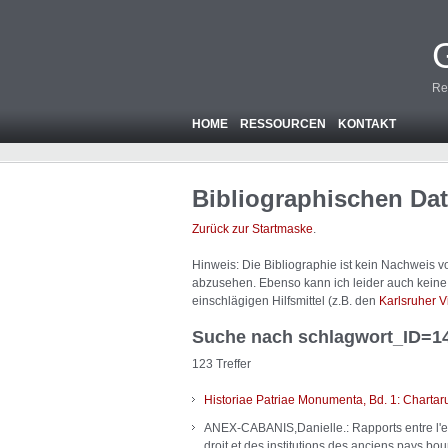
Re
HOME
RESSOURCEN
KONTAKT
Bibliographischen Da
Zurück zur Startmaske
.
Hinweis: Die Bibliographie ist
kein
Nachweis von
abzusehen. Ebenso kann ich leider auch keine A
einschlägigen Hilfsmittel (z.B. den
Karlsruher V
Suche nach schlagwort_ID=1
123 Treffer
Historiae Patriae Monumenta, Bd. 1: Charta
ANEX-CABANIS,Danielle.: Rapports entre l'eve
droit et des institutions des anciens pays 