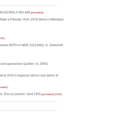
e,Bd.9(1959),S.465-488
permalink
tato a Friburgo. Rom 1979,Storia e letteratura
KVK
les ROTH in MDR 3/3(1948)). in: Zeitschrift
 und spanischen Quellen. in: ZSRG
ati al XXXI Congresso storico sub-alpino di
malink
). Diss.iur.Zuerich. Genf 1955
permalink
KVK