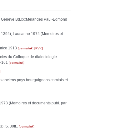
l.de Geneve,Bd.xx(Melanges Paul-Edmond
8-1394), Lausanne 1974 (Mémoires et
aurice 1913
permalink
KVK
ctes du Colloque de dialectologie
1-161
permalink
des anciens pays bourguignons comtois et
 1973 (Memoires et documents publ. par
, S. 30ff..
permalink