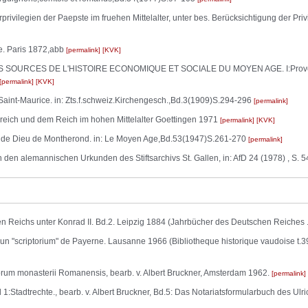
ivilegien der Paepste im fruehen Mittelalter, unter bes. Berücksichtigung der Pri
e. Paris 1872,abb
permalink
KVK
ES SOURCES DE L'HISTOIRE ECONOMIQUE ET SOCIALE DU MOYEN AGE. I:Provence 
permalink
KVK
aint-Maurice. in: Zts.f.schweiz.Kirchengesch.,Bd.3(1909)S.294-296
permalink
kreich und dem Reich im hohen Mittelalter Goettingen 1971
permalink
KVK
 Dieu de Montherond. in: Le Moyen Age,Bd.53(1947)S.261-270
permalink
 den alemannischen Urkunden des Stiftsarchivs St. Gallen, in: AfD 24 (1978) , S. 
Reichs unter Konrad II. Bd.2. Leipzig 1884 (Jahrbücher des Deutschen Reiches ..
 "scriptorium" de Payerne. Lausanne 1966 (Bibliotheque historique vaudoise t.39
tolorum monasterii Romanensis, bearb. v. Albert Bruckner, Amsterdam 1962.
permalink
 1:Stadtrechte., bearb. v. Albert Bruckner, Bd.5: Das Notariatsformularbuch des Ulr