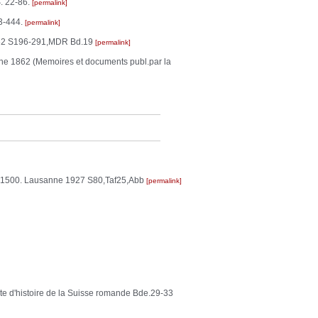
S. 22-86.
permalink
93-444.
permalink
 1862 S196-291,MDR Bd.19
permalink
sanne 1862 (Memoires et documents publ.par la
a 1500. Lausanne 1927 S80,Taf25,Abb
permalink
te d'histoire de la Suisse romande Bde.29-33