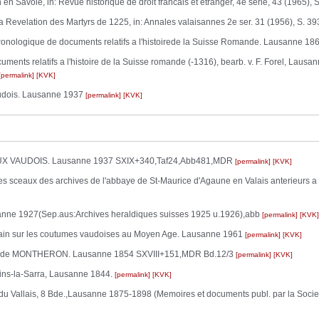
en Savoie, in: Revue historique de droit francais et etranger, 4e serie, 43 (1965), 
a Revelation des Martyrs de 1225, in: Annales valaisannes 2e ser. 31 (1956), S. 3
hronologique de documents relatifs a l'histoirede la Suisse Romande. Lausanne
uments relatifs a l'histoire de la Suisse romande (-1316), bearb. v. F. Forel, Lau
permalink
KVK
udois. Lausanne 1937
permalink
KVK
X VAUDOIS. Lausanne 1937 SXIX+340,Taf24,Abb481,MDR
permalink
KVK
ceaux des archives de l'abbaye de St-Maurice d'Agaune en Valais anterieurs 
nne 1927(Sep.aus:Archives heraldiques suisses 1925 u.1926),abb
permalink
KVK
omain sur les coutumes vaudoises au Moyen Age. Lausanne 1961
permalink
KVK
baye de MONTHERON. Lausanne 1854 SXVIII+151,MDR Bd.12/3
permalink
KVK
ngins-la-Sarra, Lausanne 1844.
permalink
KVK
 du Vallais, 8 Bde.,Lausanne 1875-1898 (Memoires et documents publ. par la Socie