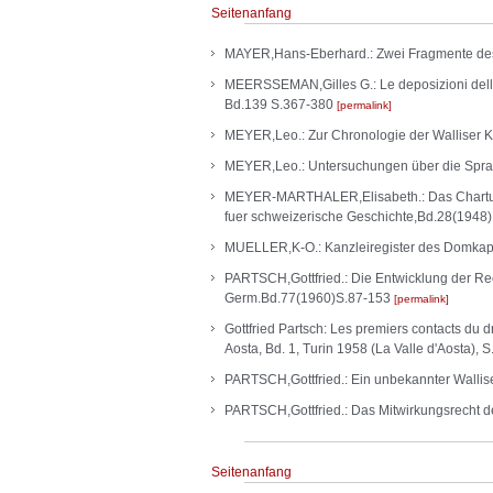
Seitenanfang
MAYER,Hans-Eberhard.: Zwei Fragmente des C
MEERSSEMAN,Gilles G.: Le deposizioni delle c
Bd.139 S.367-380
permalink
MEYER,Leo.: Zur Chronologie der Walliser Ka
MEYER,Leo.: Untersuchungen über die Sprach
MEYER-MARTHALER,Elisabeth.: Das Chartular
fuer schweizerische Geschichte,Bd.28(1948
MUELLER,K-O.: Kanzleiregister des Domkapi
PARTSCH,Gottfried.: Die Entwicklung der Re
Germ.Bd.77(1960)S.87-153
permalink
Gottfried Partsch: Les premiers contacts du d
Aosta, Bd. 1, Turin 1958 (La Valle d'Aosta), 
PARTSCH,Gottfried.: Ein unbekannter Walli
PARTSCH,Gottfried.: Das Mitwirkungsrecht de
Seitenanfang