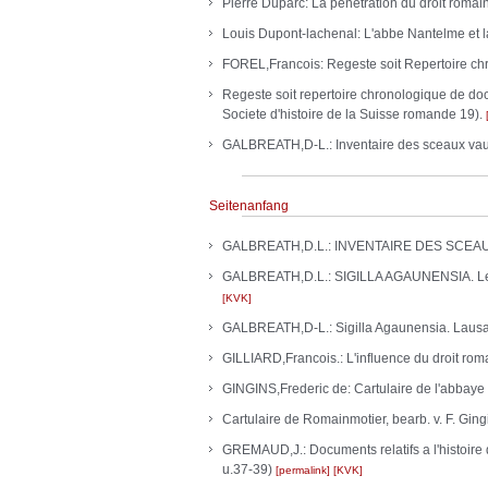
Pierre Duparc: La penetration du droit romain 
Louis Dupont-lachenal: L'abbe Nantelme et l
FOREL,Francois: Regeste soit Repertoire c
Regeste soit repertoire chronologique de doc
Societe d'histoire de la Suisse romande 19).
GALBREATH,D-L.: Inventaire des sceaux va
Seitenanfang
GALBREATH,D.L.: INVENTAIRE DES SCEAU
GALBREATH,D.L.: SIGILLA AGAUNENSIA. Les s
KVK
GALBREATH,D-L.: Sigilla Agaunensia. Lausa
GILLIARD,Francois.: L'influence du droit r
GINGINS,Frederic de: Cartulaire de l'ab
Cartulaire de Romainmotier, bearb. v. F. Gi
GREMAUD,J.: Documents relatifs a l'histoire
u.37-39)
permalink
KVK