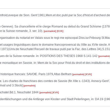
froid,eveque de Sion. Genf 1961,Mem.et doc.publ.par la Soc.d'hist.et d'archeo
e Geneve). Sa chancellerie et le clerge Romand au debut du Grand Schisme (137
e la Suisse romande, 3. ser. 10).
permalink
KVK
rganisation du notariat en Valais sous le regi-me episcopal.Diss.iur.Fribourg St.M
t usages linguistiques dans le domaine francoprovencal du XIIIe au XVIe siecle. A
 1971(Univ.de Neuchatel:Recueil de travaux publ.par la Fac. des Lettres 34),S.15
ques de la Suisse romande. in: POSITIONS DES THESES 1968 S.141-142
permalink
monastique en Savoie. in: Mem.de la Soc.pour l'hist.du droit et des institutions 
storique francais: SAVOIE. Paris 1979,Atlas Belfram
permalink
KVK
 Les chartes de franchises des comtes de Savoie (fin XIIe s.-1343). Annecy-Genf
ivat und 3.Stock]
permalink
uchatel.Bd.1. Neuchatel 1844
permalink
KVK
enfälschungen und die Anfänge von Kloster und Stadt Peterlingen, in: DA 19 (1963)