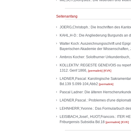
IMESCH,Dionysius.: Die Wuerden und Wuerde
Seitenanfang
JOERG,Christoph.: Die Inschriften des Kanton
KAHL,H-D.: Die Angliederung Burgunds an d
Walter Koch: Auszeichnungsschrift und Epigra
Bayerischen Akademie der Wissenschaften, 
Ambros Kocher: Solothurner Urkundenbuch, 
KOLLEKTIV: REGESTE GENEVOIS ou repertoire 
1312. Genf 1866,
permalink
KVK
LADNER,Pascal: Karolingische Sakramentarfr
Bd.139 S.099-104,Abb2
permalink
Pascal Ladner: Die älteren Herrscherurkunden
LADNER,Pascal.: Problemes d'une diplomatiq
LEHNHERR,Yvonne.: Das Formularbuch des La
LEISIBACH,Josef., HUOT,Francois.: ITER HELV
Friburgensis Subsidia Bd.18
permalink
KVK