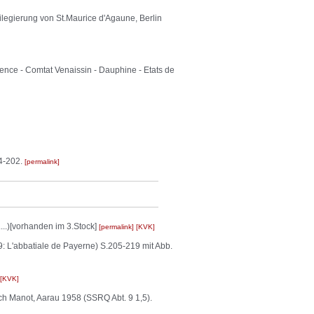
vilegierung von St.Maurice d'Agaune, Berlin
- Comtat Venaissin - Dauphine - Etats de
54-202.
permalink
..)[vorhanden im 3.Stock]
permalink
KVK
: L'abbatiale de Payerne) S.205-219 mit Abb.
KVK
ich Manot, Aarau 1958 (SSRQ Abt. 9 1,5).