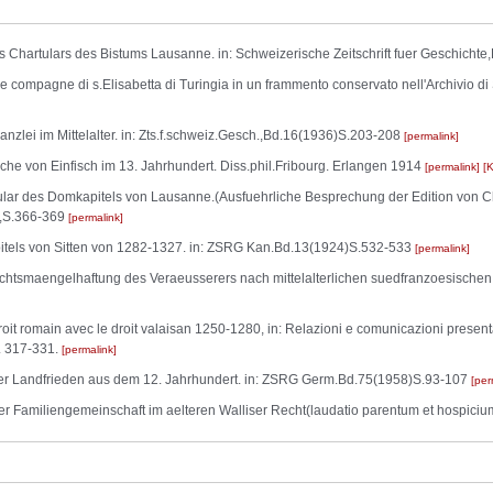
hartulars des Bistums Lausanne. in: Schweizerische Zeitschrift fuer Geschicht
ompagne di s.Elisabetta di Turingia in un frammento conservato nell'Archivio di S
nzlei im Mittelalter. in: Zts.f.schweiz.Gesch.,Bd.16(1936)S.203-208
permalink
e von Einfisch im 13. Jahrhundert. Diss.phil.Fribourg. Erlangen 1914
permalink
 des Domkapitels von Lausanne.(Ausfuehrliche Besprechung der Edition von Char
),S.366-369
permalink
tels von Sitten von 1282-1327. in: ZSRG Kan.Bd.13(1924)S.532-533
permalink
chtsmaengelhaftung des Veraeusserers nach mittelalterlichen suedfranzoesischen
roit romain avec le droit valaisan 1250-1280, in: Relazioni e comunicazioni present
S. 317-331.
permalink
ser Landfrieden aus dem 12. Jahrhundert. in: ZSRG Germ.Bd.75(1958)S.93-107
per
r Familiengemeinschaft im aelteren Walliser Recht(laudatio parentum et hospicium