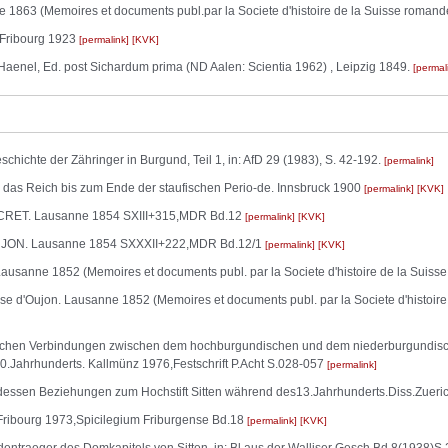
1863 (Memoires et documents publ.par la Societe d'histoire de la Suisse roman
 Fribourg 1923
permalink
KVK
aenel, Ed. post Sichardum prima (ND Aalen: Scientia 1962) , Leipzig 1849.
permal
ichte der Zähringer in Burgund, Teil 1, in: AfD 29 (1983), S. 42-192.
permalink
as Reich bis zum Ende der staufischen Perio-de. Innsbruck 1900
permalink
KVK
AUTCRET. Lausanne 1854 SXIII+315,MDR Bd.12
permalink
KVK
d'OUJON. Lausanne 1854 SXXXII+222,MDR Bd.12/1
permalink
KVK
t. Lausanne 1852 (Memoires et documents publ. par la Societe d'histoire de la Suis
treuse d'Oujon. Lausanne 1852 (Memoires et documents publ. par la Societe d'histoir
hen Verbindungen zwischen dem hochburgundischen und dem niederburgundische
0.Jahrhunderts. Kallmünz 1976,Festschrift P.Acht S.028-057
permalink
essen Beziehungen zum Hochstift Sitten während des13.Jahrhunderts.Diss.Zueri
 Fribourg 1973,Spicilegium Friburgense Bd.18
permalink
KVK