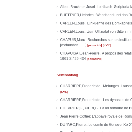
Albert Bruckner, Josef. Leisibach: Scriptoria Me
BUETTNER,Heinrich.: Waadtland und das Rei
CARLEN,Louis.: Einkuenfte des Domkapitels v
CARLEN,Louis.: Zum Offizialat von Sitten im
CHAPUIS,Marc.: Recherches sur les institutio
[vorhanden........]
permalink
KVK
CHAPUISAT,Jean-Pierre.: A propos des relations
1961 S.429-434
permalink
Seitenanfang
CHARRIERE,Frederic de.: Melanges. Lausanne 1
KVK
CHARRIERE,Frederic de.: Les dynastes de Gra
CHEVRIER,G., PIERI,G.: La loi romaine de 
Jean Pierre Cottier: L'abbaye royale de Romai
DUPARC,Pierre.: Le comte de Geneve IXe-XVe 