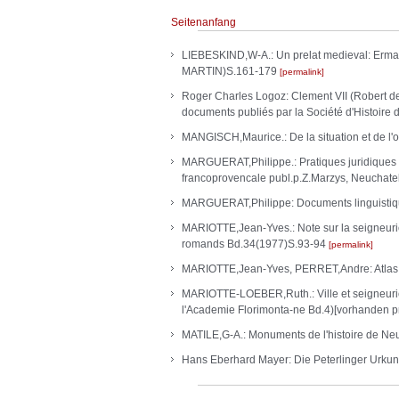
Seitenanfang
LIEBESKIND,W-A.: Un prelat medieval: Erman
MARTIN)S.161-179
permalink
Roger Charles Logoz: Clement VII (Robert d
documents publiés par la Société d'Histoire d
MANGISCH,Maurice.: De la situation et de l'o
MARGUERAT,Philippe.: Pratiques juridiques e
francoprovencale publ.p.Z.Marzys, Neuchatel
MARGUERAT,Philippe: Documents linguisti
MARIOTTE,Jean-Yves.: Note sur la seigneurie 
romands Bd.34(1977)S.93-94
permalink
MARIOTTE,Jean-Yves, PERRET,Andre: Atlas hi
MARIOTTE-LOEBER,Ruth.: Ville et seigneurie.
l'Academie Florimonta-ne Bd.4)[vorhanden pr
MATILE,G-A.: Monuments de l'histoire de Ne
Hans Eberhard Mayer: Die Peterlinger Urkund