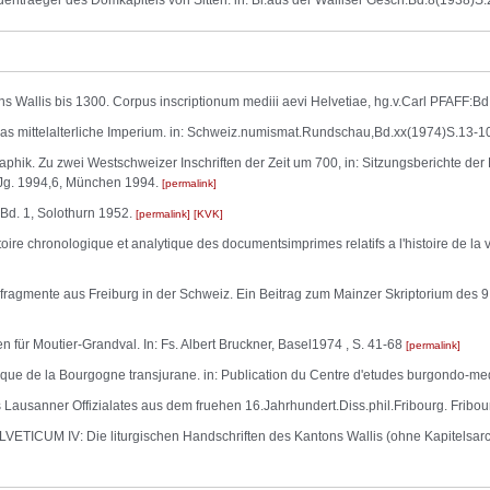
ntraeger des Domkapitels von Sitten. in: Bl.aus der Walliser Gesch.Bd.8(1938)S
s Wallis bis 1300. Corpus inscriptionum mediii aevi Helvetiae, hg.v.Carl PFAFF:B
as mittelalterliche Imperium. in: Schweiz.numismat.Rundschau,Bd.xx(1974)S.13-
phik. Zu zwei Westschweizer Inschriften der Zeit um 700, in: Sitzungsberichte der
Jg. 1994,6, München 1994.
permalink
Bd. 1, Solothurn 1952.
permalink
KVK
chronologique et analytique des documentsimprimes relatifs a l'histoire de la v
agmente aus Freiburg in der Schweiz. Ein Beitrag zum Mainzer Skriptorium des 9.
 für Moutier-Grandval. In: Fs. Albert Bruckner, Basel1974 , S. 41-68
permalink
ue de la Bourgogne transjurane. in: Publication du Centre d'etudes burgondo-m
usanner Offizialates aus dem fruehen 16.Jahrhundert.Diss.phil.Fribourg. Fribo
ETICUM IV: Die liturgischen Handschriften des Kantons Wallis (ohne Kapitelsarchi