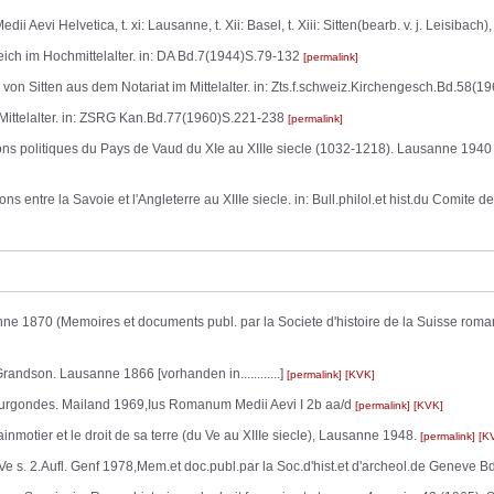
dii Aevi Helvetica, t. xi: Lausanne, t. Xii: Basel, t. Xiii: Sitten(bearb. v. j. Leisibac
ch im Hochmittelalter. in: DA Bd.7(1944)S.79-132
permalink
on Sitten aus dem Notariat im Mittelalter. in: Zts.f.schweiz.Kirchengesch.Bd.58(
 Mittelalter. in: ZSRG Kan.Bd.77(1960)S.221-238
permalink
ns politiques du Pays de Vaud du XIe au XIIIe siecle (1032-1218). Lausanne 1940 (
 entre la Savoie et l'Angleterre au XIIIe siecle. in: Bull.philol.et hist.du Comite de
870 (Memoires et documents publ. par la Societe d'histoire de la Suisse romande t. 
ndson. Lausanne 1866 [vorhanden in............]
permalink
KVK
Burgondes. Mailand 1969,Ius Romanum Medii Aevi I 2b aa/d
permalink
KVK
nmotier et le droit de sa terre (du Ve au XIIIe siecle), Lausanne 1948.
permalink
K
s. 2.Aufl. Genf 1978,Mem.et doc.publ.par la Soc.d'hist.et d'archeol.de Geneve B