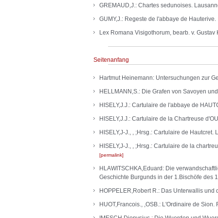
GREMAUD,J.: Chartes sedunoises. Lausanne 
GUMY,J.: Regeste de l'abbaye de Hauterive.
Lex Romana Visigothorum, bearb. v. Gustav H
Seitenanfang
Hartmut Heinemann: Untersuchungen zur Gesch
HELLMANN,S.: Die Grafen von Savoyen und d
HISELY,J.J.: Cartulaire de l'abbaye de H
HISELY,J.J.: Cartulaire de la Chartreuse 
HISELY,J-J., , ;Hrsg.: Cartulaire de Hautcre
HISELY,J-J., , ;Hrsg.: Cartulaire de la char
permalink
HLAWITSCHKA,Eduard: Die verwandschaftlic
Geschichte Burgunds in der 1.Bischöfe des 1
HOPPELER,Robert R.: Das Unterwallis und d
HUOT,Francois., ,OSB.: L'Ordinaire de Sion.