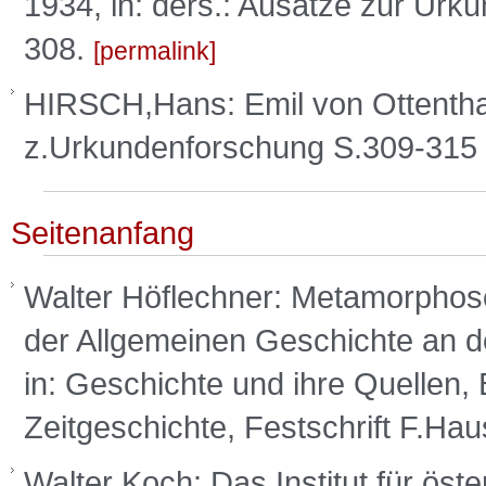
1934, in: ders.: Ausätze zur Urk
308.
permalink
HIRSCH,Hans: Emil von Ottentha
z.Urkundenforschung S.309-315
Seitenanfang
Walter Höflechner: Metamorphos
der Allgemeinen Geschichte an d
in: Geschichte und ihre Quellen,
Zeitgeschichte, Festschrift F.H
Walter Koch: Das Institut für ös